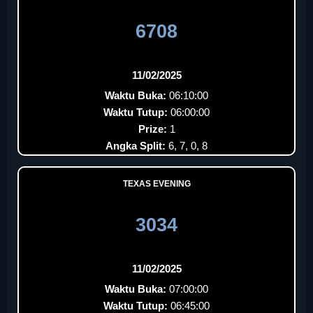
6708
11/02/2025
Waktu Buka:
06:10:00
Waktu Tutup:
06:00:00
Prize:
1
Angka Split:
6, 7, 0, 8
TEXAS EVENING
3034
11/02/2025
Waktu Buka:
07:00:00
Waktu Tutup:
06:45:00