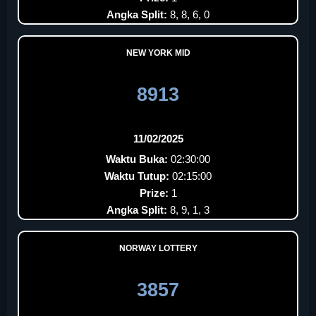
Angka Split:
8, 8, 6, 0
NEW YORK MID
8913
11/02/2025
Waktu Buka:
02:30:00
Waktu Tutup:
02:15:00
Prize:
1
Angka Split:
8, 9, 1, 3
NORWAY LOTTERY
3857