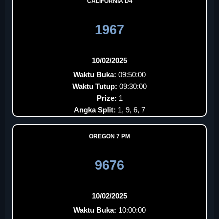
CALIFORNIA D4
1967
10/02/2025
Waktu Buka:
09:50:00
Waktu Tutup:
09:30:00
Prize:
1
Angka Split:
1, 9, 6, 7
OREGON 7 PM
9676
10/02/2025
Waktu Buka:
10:00:00