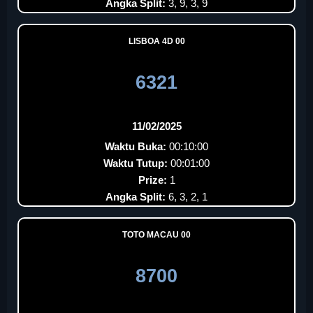
Angka Split:
3, 9, 3, 9
LISBOA 4D 00
6321
11/02/2025
Waktu Buka:
00:10:00
Waktu Tutup:
00:01:00
Prize:
1
Angka Split:
6, 3, 2, 1
TOTO MACAU 00
8700