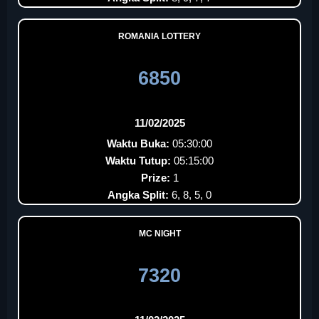
ROMANIA LOTTERY
6850
11/02/2025
Waktu Buka:
05:30:00
Waktu Tutup:
05:15:00
Prize:
1
Angka Split:
6, 8, 5, 0
MC NIGHT
7320