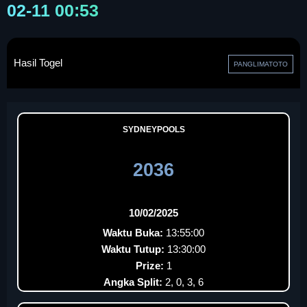
02-11 00:53
Hasil Togel
PANGLIMATOTO
SYDNEYPOOLS
2036
10/02/2025
Waktu Buka:
13:55:00
Waktu Tutup:
13:30:00
Prize:
1
Angka Split:
2, 0, 3, 6