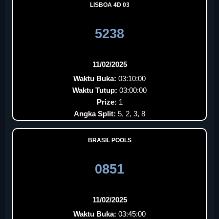
LISBOA 4D 03
5238
11/02/2025
Waktu Buka:
03:10:00
Waktu Tutup:
03:00:00
Prize:
1
Angka Split:
5, 2, 3, 8
BRASIL POOLS
0851
11/02/2025
Waktu Buka:
03:45:00