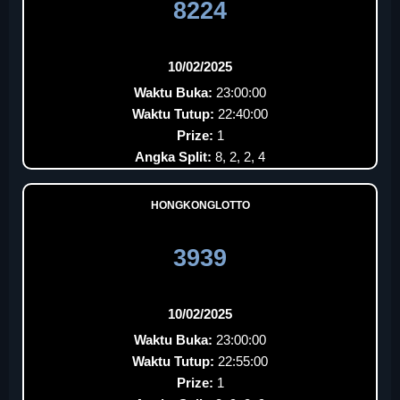
8224
10/02/2025
Waktu Buka:
23:00:00
Waktu Tutup:
22:40:00
Prize:
1
Angka Split:
8, 2, 2, 4
HONGKONGLOTTO
3939
10/02/2025
Waktu Buka:
23:00:00
Waktu Tutup:
22:55:00
Prize:
1