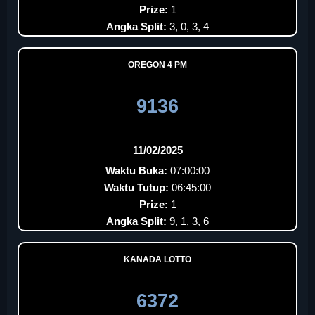
Prize:
1
Angka Split:
3, 0, 3, 4
OREGON 4 PM
9136
11/02/2025
Waktu Buka:
07:00:00
Waktu Tutup:
06:45:00
Prize:
1
Angka Split:
9, 1, 3, 6
KANADA LOTTO
6372