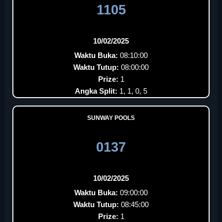
1105
10/02/2025
Waktu Buka:
08:10:00
Waktu Tutup:
08:00:00
Prize:
1
Angka Split:
1, 1, 0, 5
SUNWAY POOLS
0137
10/02/2025
Waktu Buka:
09:00:00
Waktu Tutup:
08:45:00
Prize:
1