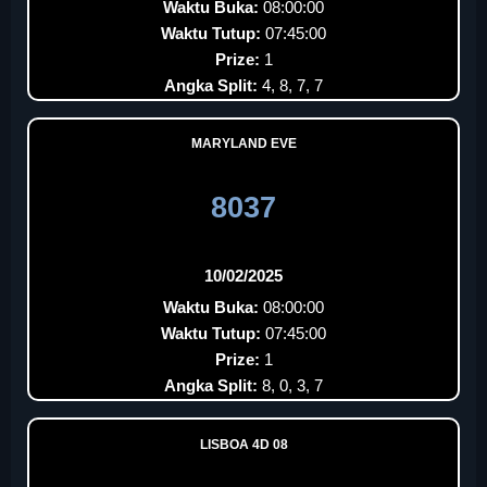
Waktu Buka:
08:00:00
Waktu Tutup:
07:45:00
Prize:
1
Angka Split:
4, 8, 7, 7
MARYLAND EVE
8037
10/02/2025
Waktu Buka:
08:00:00
Waktu Tutup:
07:45:00
Prize:
1
Angka Split:
8, 0, 3, 7
LISBOA 4D 08