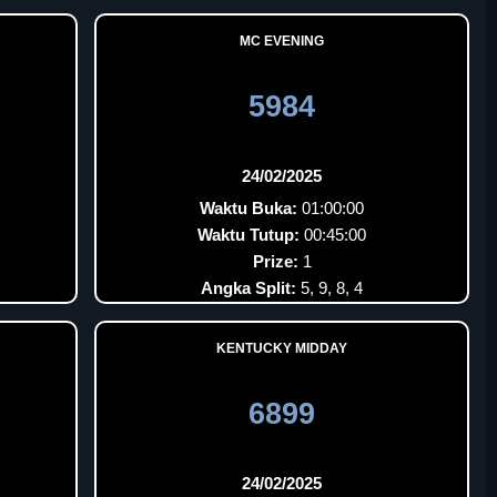
MC EVENING
5984
24/02/2025
Waktu Buka:
01:00:00
Waktu Tutup:
00:45:00
Prize:
1
Angka Split:
5, 9, 8, 4
KENTUCKY MIDDAY
6899
24/02/2025