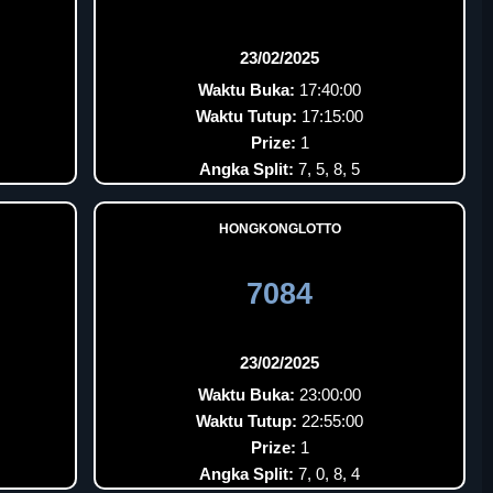
23/02/2025
Waktu Buka:
17:40:00
Waktu Tutup:
17:15:00
Prize:
1
Angka Split:
7, 5, 8, 5
HONGKONGLOTTO
7084
23/02/2025
Waktu Buka:
23:00:00
Waktu Tutup:
22:55:00
Prize:
1
Angka Split:
7, 0, 8, 4