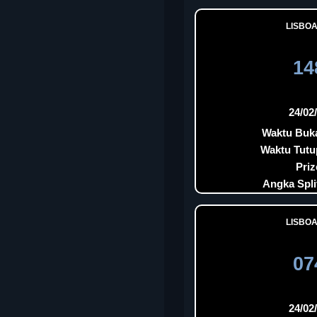
LISBOA
14
24/02
Waktu Buk
Waktu Tutu
Priz
Angka Spli
LISBOA
07
24/02