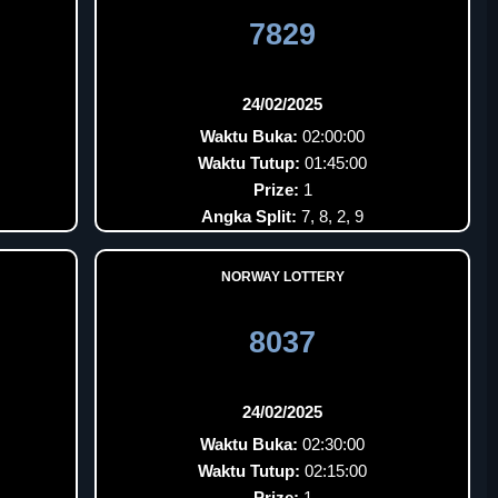
7829
24/02/2025
Waktu Buka:
02:00:00
Waktu Tutup:
01:45:00
Prize:
1
Angka Split:
7, 8, 2, 9
NORWAY LOTTERY
8037
24/02/2025
Waktu Buka:
02:30:00
Waktu Tutup:
02:15:00
Prize:
1