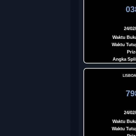
03
24/02
Waktu Buk
Waktu Tutu
Priz
Angka Spli
LISBOA
79
24/02
Waktu Buk
Waktu Tutu
Priz