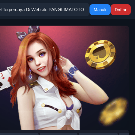
bsite PANGLIMATOTO
Masuk
Daftar