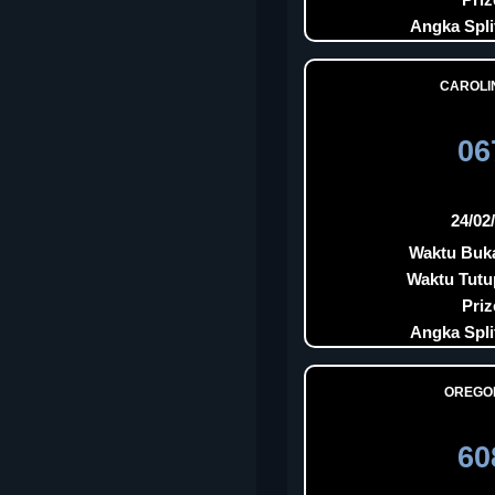
Angka Spli
CAROLI
06
24/02
Waktu Buk
Waktu Tutu
Priz
Angka Spli
OREGON
60