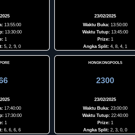
/2025
23/02/2025
a:
13:55:00
Waktu Buka:
13:50:00
p:
13:30:00
Waktu Tutup:
13:45:00
e:
1
Prize:
1
t:
5, 2, 9, 0
Angka Split:
4, 8, 4, 1
PORE
HONGKONGPOOLS
66
2300
/2025
23/02/2025
a:
17:40:00
Waktu Buka:
23:00:00
p:
17:30:00
Waktu Tutup:
22:40:00
e:
1
Prize:
1
t:
6, 6, 6, 6
Angka Split:
2, 3, 0, 0