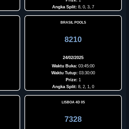
Angka Split:
8, 0, 3, 7
BRASIL POOLS
8210
24/02/2025
Waktu Buka:
03:45:00
Waktu Tutup:
03:30:00
Prize:
1
Angka Split:
8, 2, 1, 0
LISBOA 4D 05
7328