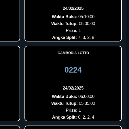
24/02/2025
Waktu Buka:
05:10:00
Waktu Tutup:
05:00:00
Prize:
1
Angka Split:
7, 3, 2, 8
CAMBODIA LOTTO
0224
24/02/2025
Waktu Buka:
06:00:00
Waktu Tutup:
05:35:00
Prize:
1
Angka Split:
0, 2, 2, 4