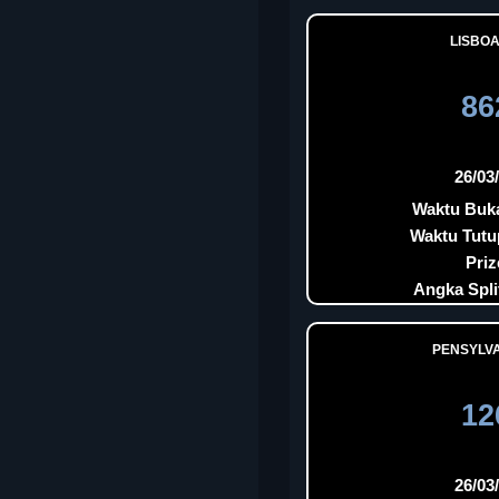
LISBOA
86
26/03
Waktu Buk
Waktu Tutu
Priz
Angka Spli
PENSYLVA
12
26/03