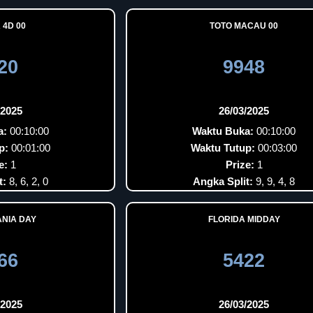
 4D 00
TOTO MACAU 00
20
9948
/2025
26/03/2025
a:
00:10:00
Waktu Buka:
00:10:00
p:
00:01:00
Waktu Tutup:
00:03:00
e:
1
Prize:
1
t:
8, 6, 2, 0
Angka Split:
9, 9, 4, 8
NIA DAY
FLORIDA MIDDAY
66
5422
/2025
26/03/2025