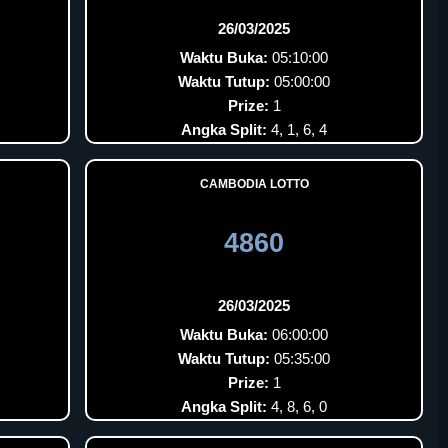
26/03/2025
Waktu Buka:
05:10:00
Waktu Tutup:
05:00:00
Prize:
1
Angka Split:
4, 1, 6, 4
CAMBODIA LOTTO
4860
26/03/2025
Waktu Buka:
06:00:00
Waktu Tutup:
05:35:00
Prize:
1
Angka Split:
4, 8, 6, 0