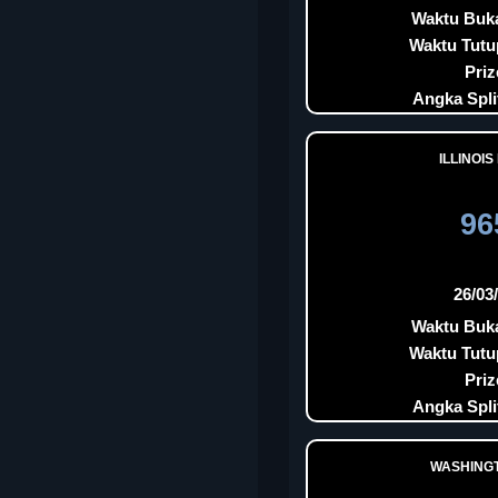
Waktu Buk
Waktu Tutu
Priz
Angka Spli
ILLINOIS
96
26/03
Waktu Buk
Waktu Tutu
Priz
Angka Spli
WASHINGT