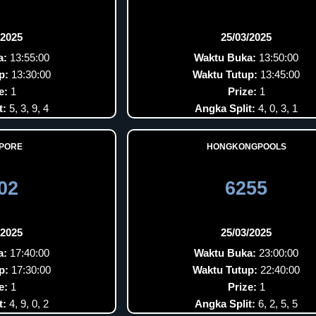
/2025
25/03/2025
a:
13:55:00
Waktu Buka:
13:50:00
p:
13:30:00
Waktu Tutup:
13:45:00
e:
1
Prize:
1
t:
5, 3, 9, 4
Angka Split:
4, 0, 3, 1
PORE
HONGKONGPOOLS
02
6255
/2025
25/03/2025
a:
17:40:00
Waktu Buka:
23:00:00
p:
17:30:00
Waktu Tutup:
22:40:00
e:
1
Prize:
1
t:
4, 9, 0, 2
Angka Split:
6, 2, 5, 5