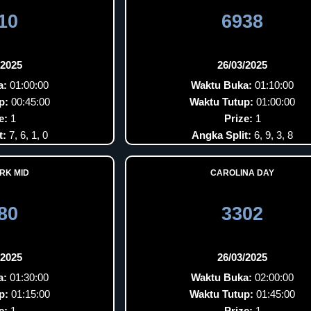
10
6938
/2025
26/03/2025
a:
01:00:00
Waktu Buka:
01:10:00
p:
00:45:00
Waktu Tutup:
01:00:00
e:
1
Prize:
1
t:
7, 6, 1, 0
Angka Split:
6, 9, 3, 8
RK MID
CAROLINA DAY
80
3302
/2025
26/03/2025
a:
01:30:00
Waktu Buka:
02:00:00
p:
01:15:00
Waktu Tutup:
01:45:00
e:
1
Prize:
1