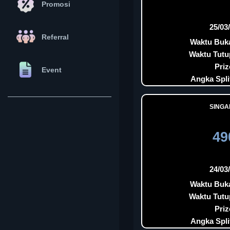
Promosi
25/03
Referral
Waktu Buk
Waktu Tutu
Priz
Event
Angka Spli
SINGA
49
24/03
Waktu Buk
Waktu Tutu
Priz
Angka Spli