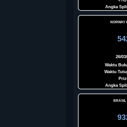
Angka Spli
NORWAY 
54
26/03
Waktu Buk
Waktu Tutu
Priz
Angka Spli
BRASIL
93