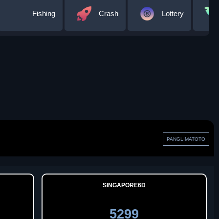
Fishing
Crash
Lottery
PANGLIMATOTO
SINGAPORE6D
5299