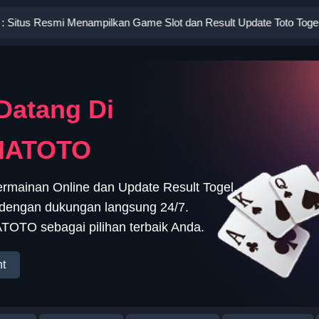
ilkan Game Slot dan Result Update Toto Togel Terpercaya Di We
Datang Di
MATOTO
ermainan Online dan Update Result Togel,
dengan dukungan langsung 24/7.
OTO sebagai pilihan terbaik Anda.
t