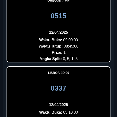
OREGON 7 PM
0515
12/04/2025
Waktu Buka:
09:00:00
Waktu Tutup:
08:45:00
Prize:
1
Angka Split:
0, 5, 1, 5
LISBOA 4D 09
0337
12/04/2025
Waktu Buka:
09:10:00