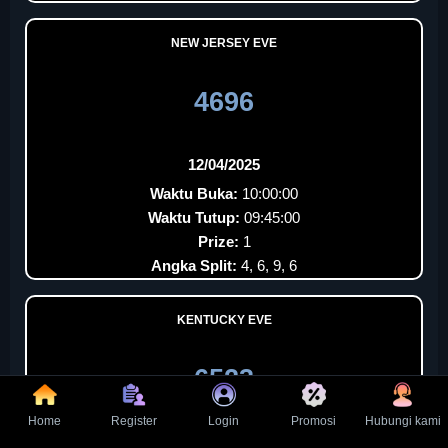
NEW JERSEY EVE
4696
12/04/2025
Waktu Buka:
10:00:00
Waktu Tutup:
09:45:00
Prize:
1
Angka Split:
4, 6, 9, 6
KENTUCKY EVE
6523
Home
Register
Login
Promosi
Hubungi kami
12/04/2025