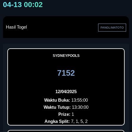
04-13 00:02
Hasil Togel
PANGLIMATOTO
SYDNEYPOOLS
7152
12/04/2025
Waktu Buka:
13:55:00
Waktu Tutup:
13:30:00
Prize:
1
Angka Split:
7, 1, 5, 2