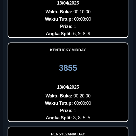
13/04/2025
Waktu Buka:
00:10:00
Waktu Tutup:
00:03:00
Prize:
1
Angka Split:
6, 9, 8, 9
KENTUCKY MIDDAY
3855
13/04/2025
Waktu Buka:
00:20:00
Waktu Tutup:
00:00:00
Prize:
1
Angka Split:
3, 8, 5, 5
PENSYLVANIA DAY