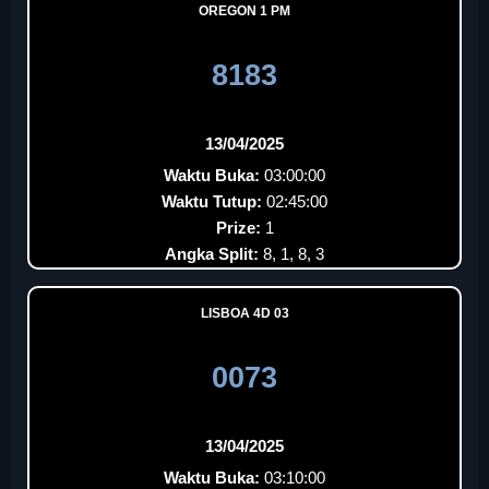
OREGON 1 PM
8183
13/04/2025
Waktu Buka:
03:00:00
Waktu Tutup:
02:45:00
Prize:
1
Angka Split:
8, 1, 8, 3
LISBOA 4D 03
0073
13/04/2025
Waktu Buka:
03:10:00