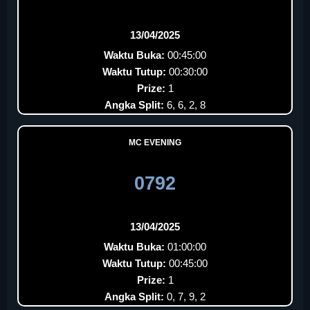
13/04/2025
Waktu Buka:
00:45:00
Waktu Tutup:
00:30:00
Prize:
1
Angka Split:
6, 6, 2, 8
MC EVENING
0792
13/04/2025
Waktu Buka:
01:00:00
Waktu Tutup:
00:45:00
Prize:
1
Angka Split:
0, 7, 9, 2