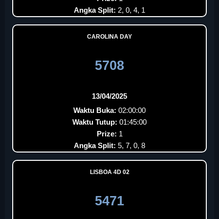
Angka Split:
2, 0, 4, 1
CAROLINA DAY
5708
13/04/2025
Waktu Buka:
02:00:00
Waktu Tutup:
01:45:00
Prize:
1
Angka Split:
5, 7, 0, 8
LISBOA 4D 02
5471