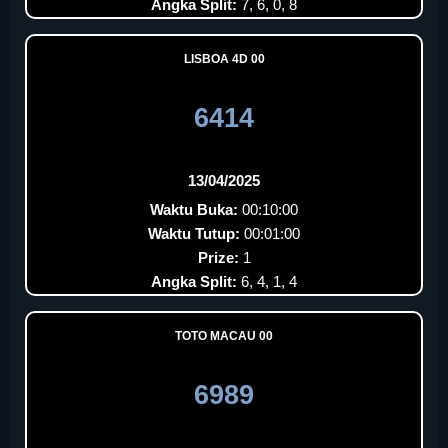
Angka Split:
7, 6, 0, 8
LISBOA 4D 00
6414
13/04/2025
Waktu Buka:
00:10:00
Waktu Tutup:
00:01:00
Prize:
1
Angka Split:
6, 4, 1, 4
TOTO MACAU 00
6989