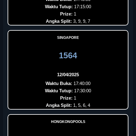
Waktu Tutup:
17:15:00
Prize:
1
Angka Split:
3, 9, 9, 7
SINGAPORE
1564
12/04/2025
Waktu Buka:
17:40:00
Waktu Tutup:
17:30:00
Prize:
1
Angka Split:
1, 5, 6, 4
HONGKONGPOOLS