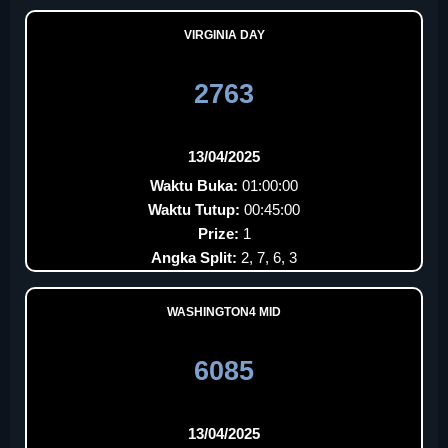
VIRGINIA DAY
2763
13/04/2025
Waktu Buka:
01:00:00
Waktu Tutup:
00:45:00
Prize:
1
Angka Split:
2, 7, 6, 3
WASHINGTON4 MID
6085
13/04/2025