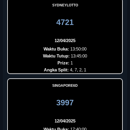
SYDNEYLOTTO
4721
12/04/2025
Waktu Buka:
13:50:00
Waktu Tutup:
13:45:00
Prize:
1
Angka Split:
4, 7, 2, 1
SINGAPORE6D
3997
12/04/2025
Waktu Buka:
17:40:00