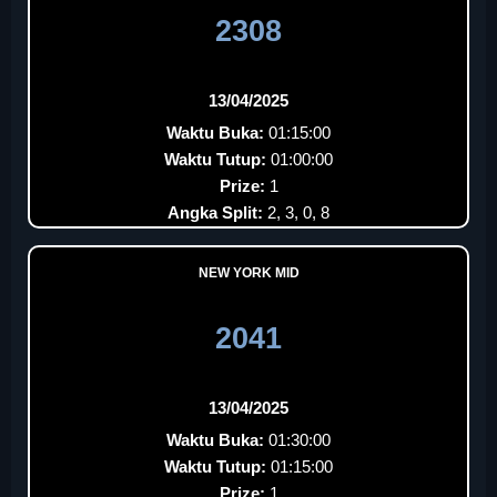
2308
13/04/2025
Waktu Buka:
01:15:00
Waktu Tutup:
01:00:00
Prize:
1
Angka Split:
2, 3, 0, 8
NEW YORK MID
2041
13/04/2025
Waktu Buka:
01:30:00
Waktu Tutup:
01:15:00
Prize:
1