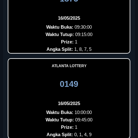
16/05/2025
Waktu Buka:
09:30:00
Waktu Tutup:
09:15:00
Prize:
1
Angka Split:
1, 8, 7, 5
ATLANTA LOTTERY
0149
16/05/2025
Waktu Buka:
10:00:00
Waktu Tutup:
09:45:00
Prize:
1
Angka Split:
0, 1, 4, 9