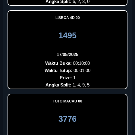
Angka Split:
6, 2, 3, 0
LISBOA 4D 00
1495
17/05/2025
Waktu Buka:
00:10:00
Waktu Tutup:
00:01:00
Prize:
1
Angka Split:
1, 4, 9, 5
TOTO MACAU 00
3776