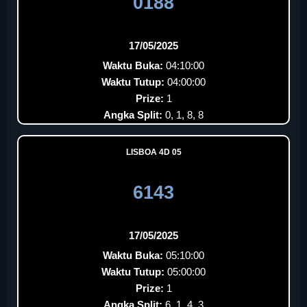
0188
17/05/2025
Waktu Buka:
04:10:00
Waktu Tutup:
04:00:00
Prize:
1
Angka Split:
0, 1, 8, 8
LISBOA 4D 05
6143
17/05/2025
Waktu Buka:
05:10:00
Waktu Tutup:
05:00:00
Prize:
1
Angka Split:
6, 1, 4, 3