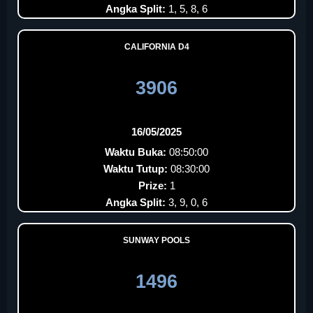
Angka Split:
1, 5, 8, 6
CALIFORNIA D4
3906
16/05/2025
Waktu Buka:
08:50:00
Waktu Tutup:
08:30:00
Prize:
1
Angka Split:
3, 9, 0, 6
SUNWAY POOLS
1496