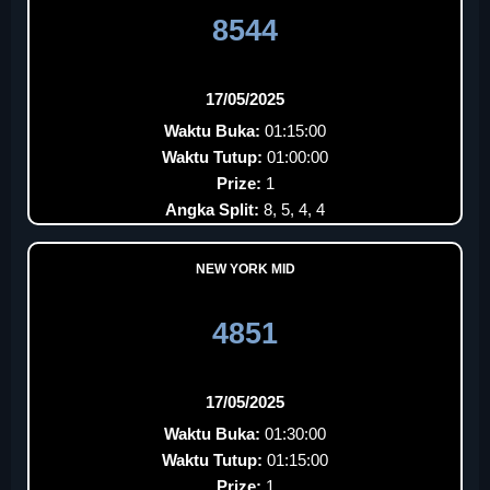
8544
17/05/2025
Waktu Buka:
01:15:00
Waktu Tutup:
01:00:00
Prize:
1
Angka Split:
8, 5, 4, 4
NEW YORK MID
4851
17/05/2025
Waktu Buka:
01:30:00
Waktu Tutup:
01:15:00
Prize:
1