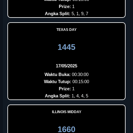
Prize:
1
Angka Split:
5, 1, 9, 7
TEXAS DAY
1445
17/05/2025
Waktu Buka:
00:30:00
Waktu Tutup:
00:15:00
Prize:
1
Angka Split:
1, 4, 4, 5
ILLINOIS MIDDAY
1660