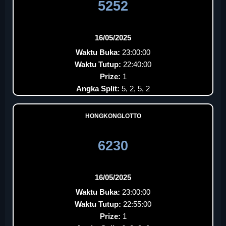
5252
16/05/2025
Waktu Buka:
23:00:00
Waktu Tutup:
22:40:00
Prize:
1
Angka Split:
5, 2, 5, 2
HONGKONGLOTTO
6230
16/05/2025
Waktu Buka:
23:00:00
Waktu Tutup:
22:55:00
Prize:
1