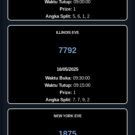
Waktu Tutup:
09:00:00
Prize:
1
Angka Split:
5, 6, 1, 2
ILLINOIS EVE
7792
16/05/2025
Waktu Buka:
09:30:00
Waktu Tutup:
09:15:00
Prize:
1
Angka Split:
7, 7, 9, 2
NEW YORK EVE
1875