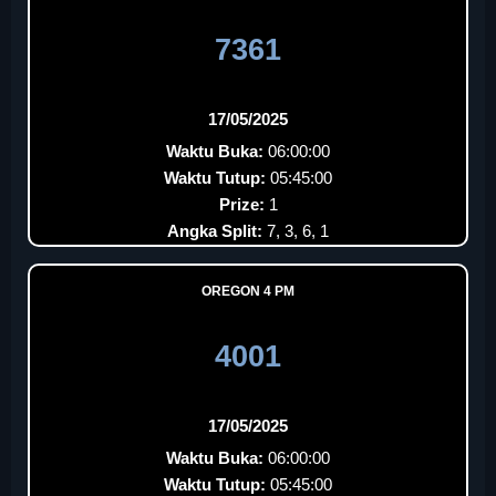
7361
17/05/2025
Waktu Buka:
06:00:00
Waktu Tutup:
05:45:00
Prize:
1
Angka Split:
7, 3, 6, 1
OREGON 4 PM
4001
17/05/2025
Waktu Buka:
06:00:00
Waktu Tutup:
05:45:00