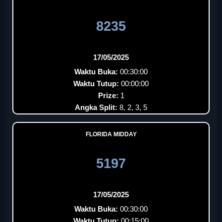
8235
17/05/2025
Waktu Buka:
00:30:00
Waktu Tutup:
00:00:00
Prize:
1
Angka Split:
8, 2, 3, 5
FLORIDA MIDDAY
5197
17/05/2025
Waktu Buka:
00:30:00
Waktu Tutup:
00:15:00