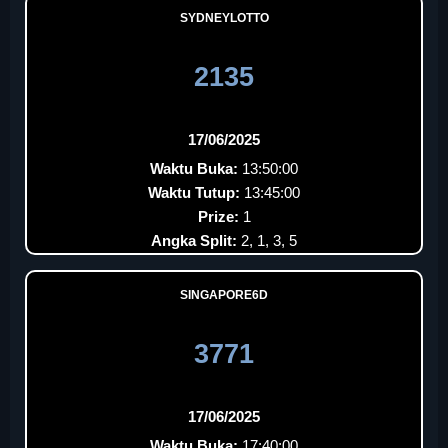
SYDNEYLOTTO
2135
17/06/2025
Waktu Buka:
13:50:00
Waktu Tutup:
13:45:00
Prize:
1
Angka Split:
2, 1, 3, 5
SINGAPORE6D
3771
17/06/2025
Waktu Buka:
17:40:00