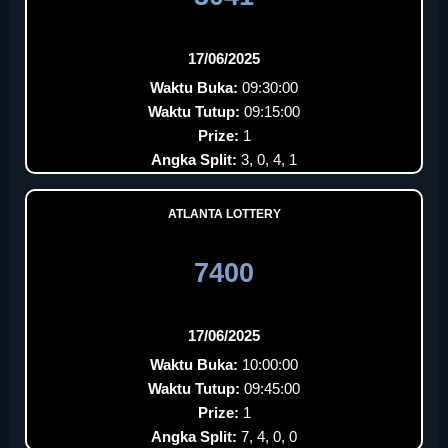
17/06/2025
Waktu Buka:
09:30:00
Waktu Tutup:
09:15:00
Prize:
1
Angka Split:
3, 0, 4, 1
ATLANTA LOTTERY
7400
17/06/2025
Waktu Buka:
10:00:00
Waktu Tutup:
09:45:00
Prize:
1
Angka Split:
7, 4, 0, 0