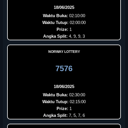
18/06/2025
Waktu Buka:
02:10:00
Waktu Tutup:
02:00:00
Prize:
1
Angka Split:
4, 9, 9, 3
NORWAY LOTTERY
7576
18/06/2025
Waktu Buka:
02:30:00
Waktu Tutup:
02:15:00
Prize:
1
Angka Split:
7, 5, 7, 6