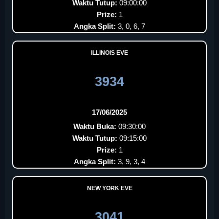
Waktu Tutup:
09:00:00
Prize:
1
Angka Split:
3, 0, 6, 7
ILLINOIS EVE
3934
17/06/2025
Waktu Buka:
09:30:00
Waktu Tutup:
09:15:00
Prize:
1
Angka Split:
3, 9, 3, 4
NEW YORK EVE
3041