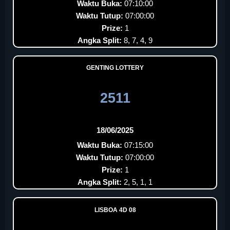
Waktu Buka:
07:10:00
Waktu Tutup:
07:00:00
Prize:
1
Angka Split:
8, 7, 4, 9
GENTING LOTTERY
2511
18/06/2025
Waktu Buka:
07:15:00
Waktu Tutup:
07:00:00
Prize:
1
Angka Split:
2, 5, 1, 1
LISBOA 4D 08