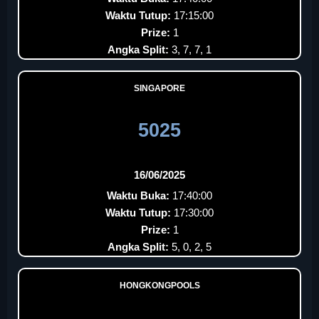
Waktu Tutup:
17:15:00
Prize:
1
Angka Split:
3, 7, 7, 1
SINGAPORE
5025
16/06/2025
Waktu Buka:
17:40:00
Waktu Tutup:
17:30:00
Prize:
1
Angka Split:
5, 0, 2, 5
HONGKONGPOOLS