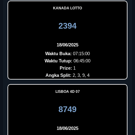
KANADA LOTTO
2394
18/06/2025
Waktu Buka:
07:15:00
Waktu Tutup:
06:45:00
Prize:
1
Angka Split:
2, 3, 9, 4
LISBOA 4D 07
8749
18/06/2025