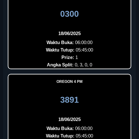
0300
18/06/2025
Waktu Buka:
06:00:00
Waktu Tutup:
05:45:00
Prize:
1
Angka Split:
0, 3, 0, 0
OREGON 4 PM
3891
18/06/2025
Waktu Buka:
06:00:00
Waktu Tutup:
05:45:00