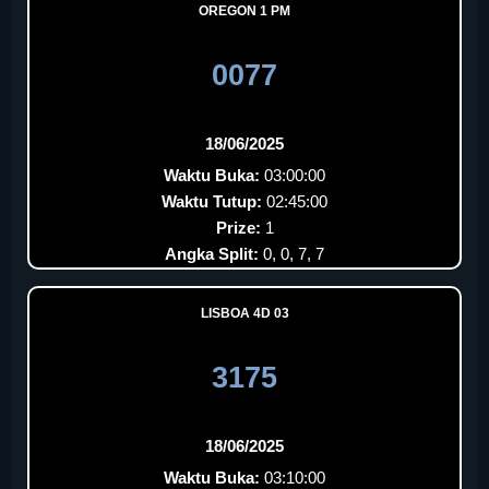
OREGON 1 PM
0077
18/06/2025
Waktu Buka:
03:00:00
Waktu Tutup:
02:45:00
Prize:
1
Angka Split:
0, 0, 7, 7
LISBOA 4D 03
3175
18/06/2025
Waktu Buka:
03:10:00