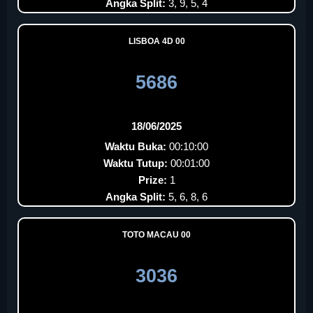
Angka Split:
3, 9, 5, 4
LISBOA 4D 00
5686
18/06/2025
Waktu Buka:
00:10:00
Waktu Tutup:
00:01:00
Prize:
1
Angka Split:
5, 6, 8, 6
TOTO MACAU 00
3036