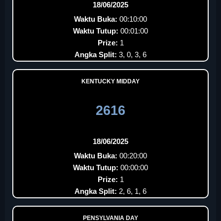
18/06/2025
Waktu Buka:
00:10:00
Waktu Tutup:
00:01:00
Prize:
1
Angka Split:
3, 0, 3, 6
KENTUCKY MIDDAY
2616
18/06/2025
Waktu Buka:
00:20:00
Waktu Tutup:
00:00:00
Prize:
1
Angka Split:
2, 6, 1, 6
PENSYLVANIA DAY