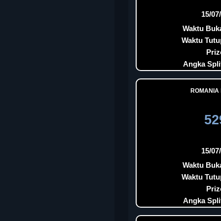
15/07
Waktu Buk
Waktu Tutu
Priz
Angka Spli
ROMANIA 
52
15/07
Waktu Buk
Waktu Tutu
Priz
Angka Spli