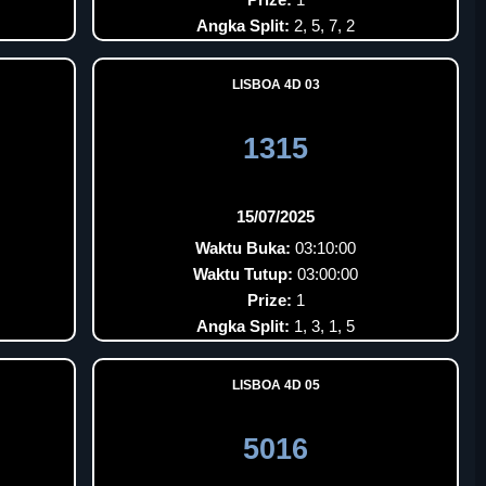
Angka Split:
2, 5, 7, 2
LISBOA 4D 03
1315
15/07/2025
Waktu Buka:
03:10:00
Waktu Tutup:
03:00:00
Prize:
1
Angka Split:
1, 3, 1, 5
LISBOA 4D 05
5016