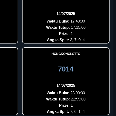
14/07/2025
Waktu Buka:
17:40:00
Waktu Tutup:
17:15:00
Prize:
1
Angka Split:
3, 7, 0, 4
HONGKONGLOTTO
7014
14/07/2025
Waktu Buka:
23:00:00
Waktu Tutup:
22:55:00
Prize:
1
Angka Split:
7, 0, 1, 4