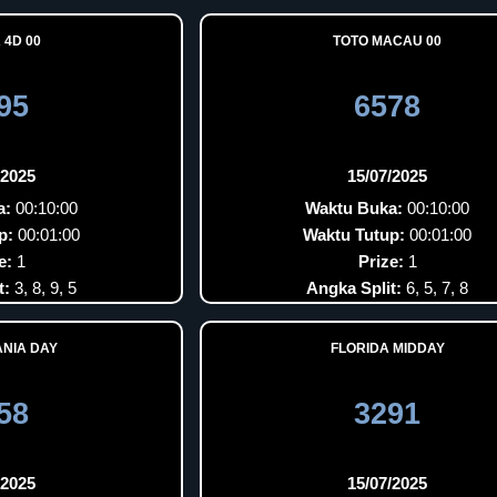
 4D 00
TOTO MACAU 00
95
6578
/2025
15/07/2025
a:
00:10:00
Waktu Buka:
00:10:00
p:
00:01:00
Waktu Tutup:
00:01:00
e:
1
Prize:
1
t:
3, 8, 9, 5
Angka Split:
6, 5, 7, 8
NIA DAY
FLORIDA MIDDAY
58
3291
/2025
15/07/2025