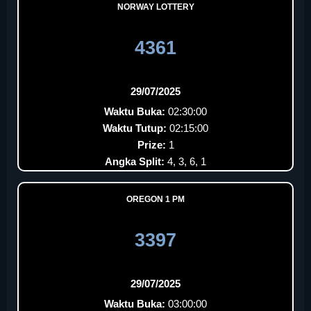
NORWAY LOTTERY
4361
29/07/2025
Waktu Buka:
02:30:00
Waktu Tutup:
02:15:00
Prize:
1
Angka Split:
4, 3, 6, 1
OREGON 1 PM
3397
29/07/2025
Waktu Buka:
03:00:00