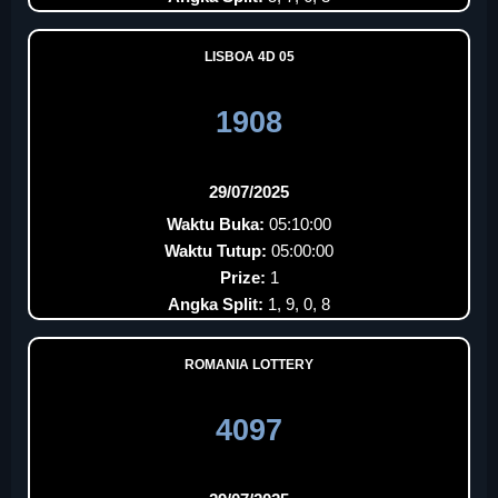
LISBOA 4D 05
1908
29/07/2025
Waktu Buka:
05:10:00
Waktu Tutup:
05:00:00
Prize:
1
Angka Split:
1, 9, 0, 8
ROMANIA LOTTERY
4097