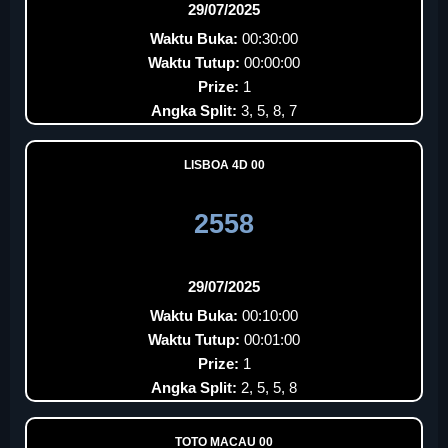
29/07/2025
Waktu Buka:
00:30:00
Waktu Tutup:
00:00:00
Prize:
1
Angka Split:
3, 5, 8, 7
LISBOA 4D 00
2558
29/07/2025
Waktu Buka:
00:10:00
Waktu Tutup:
00:01:00
Prize:
1
Angka Split:
2, 5, 5, 8
TOTO MACAU 00