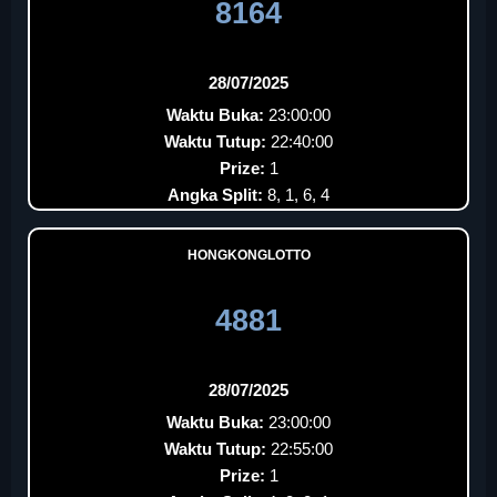
8164
28/07/2025
Waktu Buka:
23:00:00
Waktu Tutup:
22:40:00
Prize:
1
Angka Split:
8, 1, 6, 4
HONGKONGLOTTO
4881
28/07/2025
Waktu Buka:
23:00:00
Waktu Tutup:
22:55:00
Prize:
1