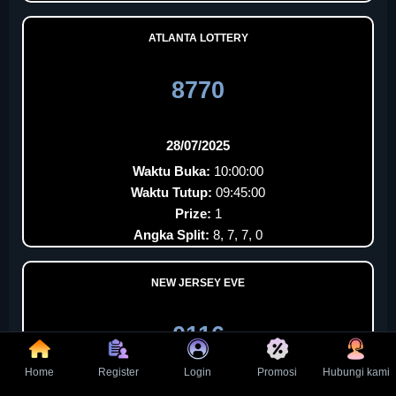
ATLANTA LOTTERY
8770
28/07/2025
Waktu Buka:
10:00:00
Waktu Tutup:
09:45:00
Prize:
1
Angka Split:
8, 7, 7, 0
NEW JERSEY EVE
0116
Home
Register
Login
Promosi
Hubungi kami
28/07/2025