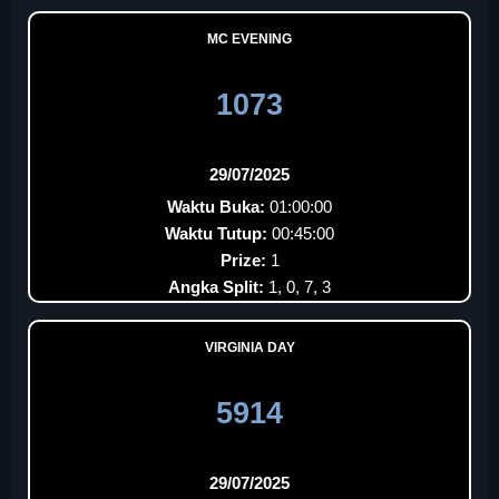
MC EVENING
1073
29/07/2025
Waktu Buka:
01:00:00
Waktu Tutup:
00:45:00
Prize:
1
Angka Split:
1, 0, 7, 3
VIRGINIA DAY
5914
29/07/2025