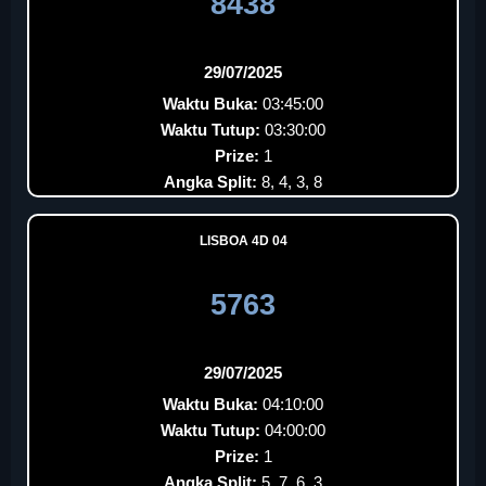
8438
29/07/2025
Waktu Buka:
03:45:00
Waktu Tutup:
03:30:00
Prize:
1
Angka Split:
8, 4, 3, 8
LISBOA 4D 04
5763
29/07/2025
Waktu Buka:
04:10:00
Waktu Tutup:
04:00:00
Prize:
1
Angka Split:
5, 7, 6, 3