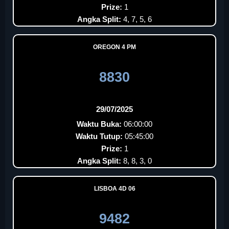
Prize:
1
Angka Split:
4, 7, 5, 6
OREGON 4 PM
8830
29/07/2025
Waktu Buka:
06:00:00
Waktu Tutup:
05:45:00
Prize:
1
Angka Split:
8, 8, 3, 0
LISBOA 4D 06
9482