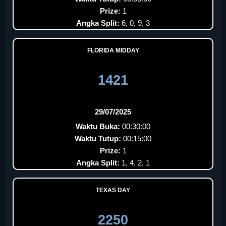
Prize:
1
Angka Split:
6, 0, 9, 3
FLORIDA MIDDAY
1421
29/07/2025
Waktu Buka:
00:30:00
Waktu Tutup:
00:15:00
Prize:
1
Angka Split:
1, 4, 2, 1
TEXAS DAY
2250