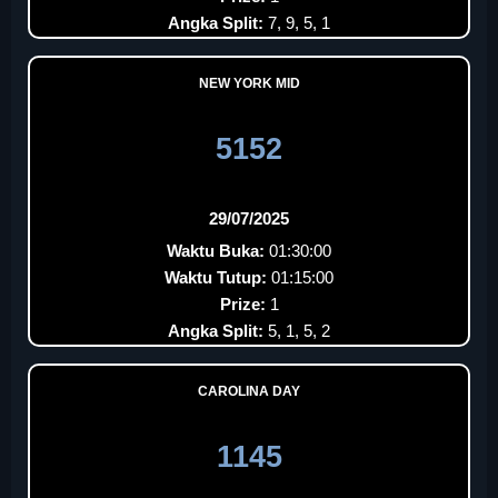
Angka Split:
7, 9, 5, 1
NEW YORK MID
5152
29/07/2025
Waktu Buka:
01:30:00
Waktu Tutup:
01:15:00
Prize:
1
Angka Split:
5, 1, 5, 2
CAROLINA DAY
1145