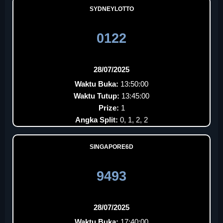
SYDNEYLOTTO
0122
28/07/2025
Waktu Buka:
13:50:00
Waktu Tutup:
13:45:00
Prize:
1
Angka Split:
0, 1, 2, 2
SINGAPORE6D
9493
28/07/2025
Waktu Buka:
17:40:00