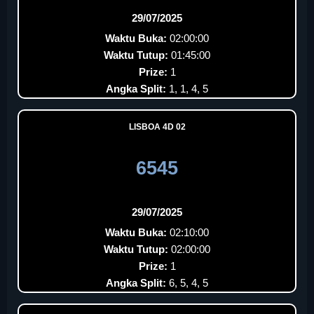
29/07/2025
Waktu Buka:
02:00:00
Waktu Tutup:
01:45:00
Prize:
1
Angka Split:
1, 1, 4, 5
LISBOA 4D 02
6545
29/07/2025
Waktu Buka:
02:10:00
Waktu Tutup:
02:00:00
Prize:
1
Angka Split:
6, 5, 4, 5