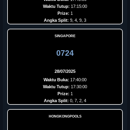
Waktu Tutup:
17:15:00
Prize:
1
Angka Split:
9, 4, 9, 3
SINGAPORE
0724
28/07/2025
Waktu Buka:
17:40:00
Waktu Tutup:
17:30:00
Prize:
1
Angka Split:
0, 7, 2, 4
HONGKONGPOOLS