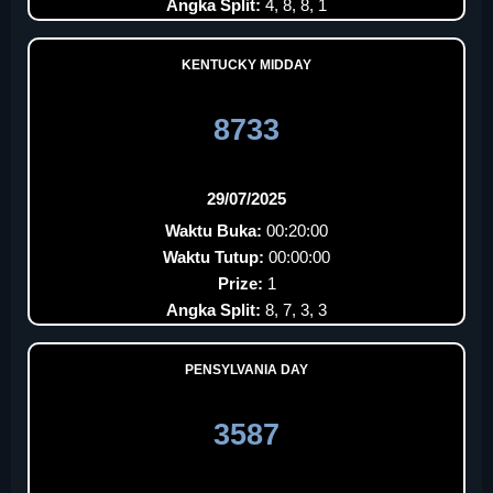
Angka Split:
4, 8, 8, 1
KENTUCKY MIDDAY
8733
29/07/2025
Waktu Buka:
00:20:00
Waktu Tutup:
00:00:00
Prize:
1
Angka Split:
8, 7, 3, 3
PENSYLVANIA DAY
3587