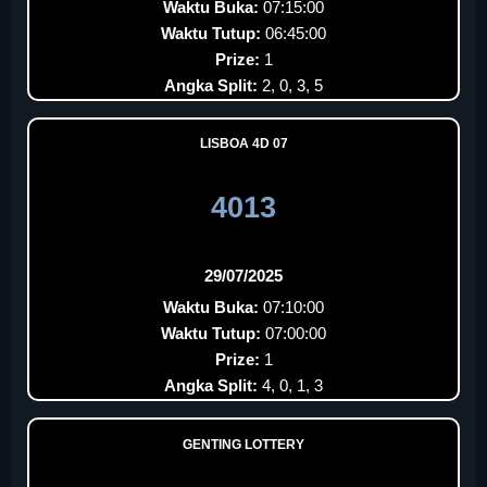
Waktu Buka:
07:15:00
Waktu Tutup:
06:45:00
Prize:
1
Angka Split:
2, 0, 3, 5
LISBOA 4D 07
4013
29/07/2025
Waktu Buka:
07:10:00
Waktu Tutup:
07:00:00
Prize:
1
Angka Split:
4, 0, 1, 3
GENTING LOTTERY