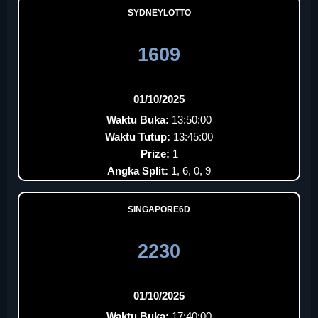
SYDNEYLOTTO
1609
01/10/2025
Waktu Buka:
13:50:00
Waktu Tutup:
13:45:00
Prize:
1
Angka Split:
1, 6, 0, 9
SINGAPORE6D
2230
01/10/2025
Waktu Buka:
17:40:00