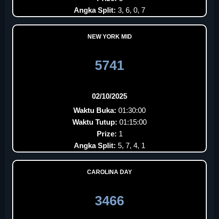
Angka Split:
3, 6, 0, 7
NEW YORK MID
5741
02/10/2025
Waktu Buka:
01:30:00
Waktu Tutup:
01:15:00
Prize:
1
Angka Split:
5, 7, 4, 1
CAROLINA DAY
3466