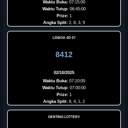
Waktu Buka:
07:15:00
Waktu Tutup:
06:45:00
Prize:
1
Angka Split:
2, 8, 3, 9
LISBOA 4D 07
8412
02/10/2025
Waktu Buka:
07:10:00
Waktu Tutup:
07:00:00
Prize:
1
Angka Split:
8, 4, 1, 2
GENTING LOTTERY