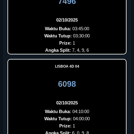
7496
02/10/2025
Waktu Buka:
03:45:00
Waktu Tutup:
03:30:00
Prize:
1
Angka Split:
7, 4, 9, 6
LISBOA 4D 04
6098
02/10/2025
Waktu Buka:
04:10:00
Waktu Tutup:
04:00:00
Prize:
1
Angka Split:
6, 0, 9, 8