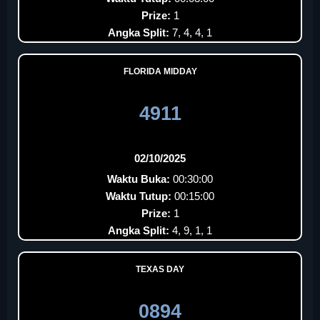
Prize:
1
Angka Split:
7, 4, 4, 1
FLORIDA MIDDAY
4911
02/10/2025
Waktu Buka:
00:30:00
Waktu Tutup:
00:15:00
Prize:
1
Angka Split:
4, 9, 1, 1
TEXAS DAY
0894