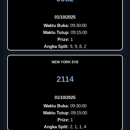
01/10/2025
Waktu Buka:
09:30:00
Waktu Tutup:
09:15:00
Prize:
1
Angka Split:
9, 9, 8, 2
NEW YORK EVE
2114
01/10/2025
Waktu Buka:
09:30:00
Waktu Tutup:
09:15:00
Prize:
1
Angka Split:
2, 1, 1, 4