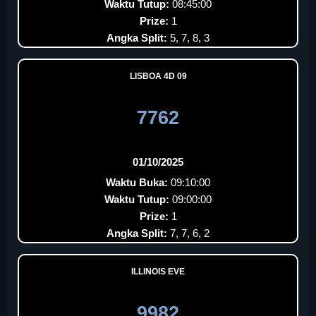
Waktu Tutup:
08:45:00
Prize:
1
Angka Split:
5, 7, 8, 3
LISBOA 4D 09
7762
01/10/2025
Waktu Buka:
09:10:00
Waktu Tutup:
09:00:00
Prize:
1
Angka Split:
7, 7, 6, 2
ILLINOIS EVE
9982