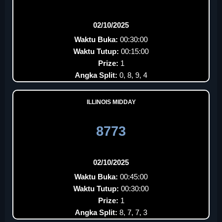
02/10/2025
Waktu Buka:
00:30:00
Waktu Tutup:
00:15:00
Prize:
1
Angka Split:
0, 8, 9, 4
ILLINOIS MIDDAY
8773
02/10/2025
Waktu Buka:
00:45:00
Waktu Tutup:
00:30:00
Prize:
1
Angka Split:
8, 7, 7, 3