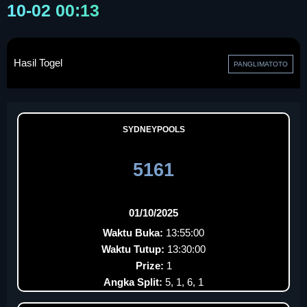
10-02 00:13
Hasil Togel
PANGLIMATOTO
SYDNEYPOOLS
5161
01/10/2025
Waktu Buka:
13:55:00
Waktu Tutup:
13:30:00
Prize:
1
Angka Split:
5, 1, 6, 1