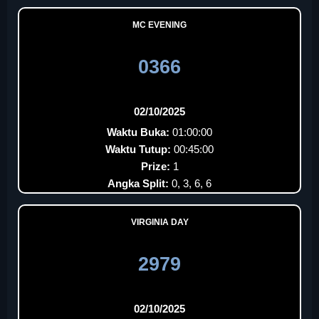
MC EVENING
0366
02/10/2025
Waktu Buka:
01:00:00
Waktu Tutup:
00:45:00
Prize:
1
Angka Split:
0, 3, 6, 6
VIRGINIA DAY
2979
02/10/2025